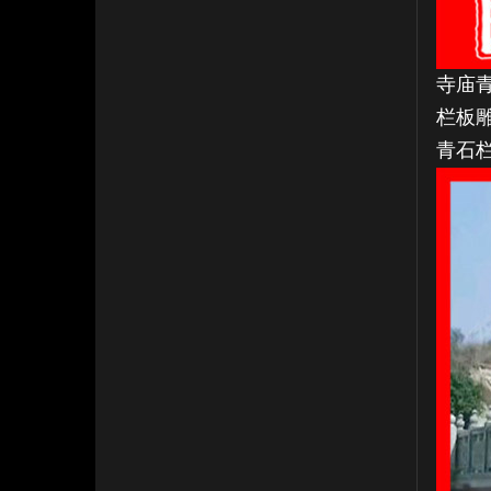
寺庙
栏板
青石