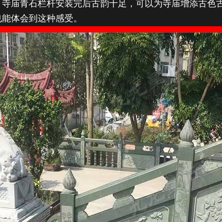
。寺庙青石栏杆安装完后古韵十足，可以为寺庙增添古色
也能体会到这种感受。