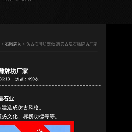
业
>
石雕牌坊
>
仿古石牌坊定做 惠安古建石雕牌坊厂家
雕牌坊厂家
36:13 浏览：490次
星石业
型建造成仿古风格。
宣扬文化、标榜功德等等。